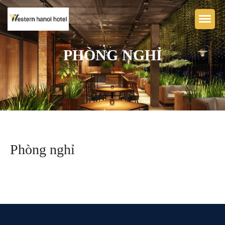
PHÒNG NGHỈ
Trang chủ
KHÁCH SẠN BOUTIQUE
WESTERN HÀ NỘI
Phòng nghỉ
Nhà hàng & Bar
Phòng nghỉ
Tiện nghi
Thư viện ảnh
Liên hệ