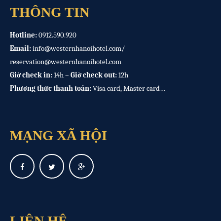
THÔNG TIN
Hotline:
0912.590.920
Email:
info@westernhanoihotel.com
/
reservation@westernhanoihotel.com
Giờ check in:
14h –
Giờ check out:
12h
Phương thức thanh toán:
Visa card, Master card…
MẠNG XÃ HỘI
LIÊN HỆ