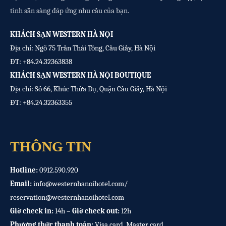
tình sẵn sàng đáp ứng nhu cầu của bạn.
KHÁCH SẠN WESTERN HÀ NỘI
Địa chỉ: Ngõ 75 Trần Thái Tông, Cầu Giấy, Hà Nội
ĐT:
+84.24.32363838
KHÁCH SẠN WESTERN HÀ NỘI BOUTIQUE
Địa chỉ: Số 66, Khúc Thừa Dụ, Quận Cầu Giấy, Hà Nội
ĐT:
+84.24.32363355
THÔNG TIN
Hotline:
0912.590.920
Email:
info@westernhanoihotel.com
/
reservation@westernhanoihotel.com
Giờ check in:
14h –
Giờ check out:
12h
Phương thức thanh toán:
Visa card, Master card…