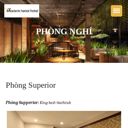
PHÒNG NGHỈ
Trang chủ
KHÁCH SẠN BOUTIQUE
WESTERN HÀ NỘI
Phòng nghỉ
Phòng Superior
Nhà hàng & Bar
Tiện nghi
Phòng Supperior:
King bed+bathtub
Thư viện ảnh
Liên hệ