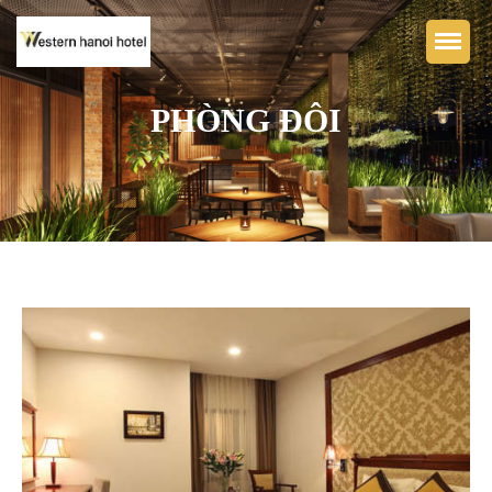
PHÒNG ĐÔI
Trang chủ
KHÁCH SẠN BOUTIQUE
WESTERN HÀ NỘI
Phòng nghỉ
Nhà hàng & Bar
Tiện nghi
Thư viện ảnh
Liên hệ